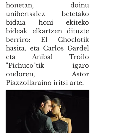
honetan, doinu
unibertsalez betetako
bidaia honi ekiteko
bideak elkartzen dituzte
berriro: El Choclotik
hasita, eta Carlos Gardel
eta Anibal Troilo
"Pichuco"tik igaro
ondoren, Astor
Piazzollaraino iritsi arte.