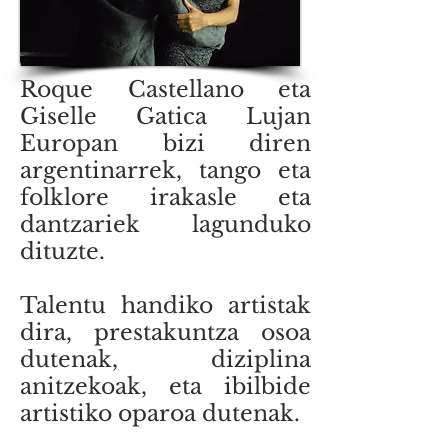
Roque Castellano eta
Giselle Gatica Lujan
Europan bizi diren
argentinarrek, tango eta
folklore irakasle eta
dantzariek lagunduko
dituzte.
Talentu handiko artistak
dira, prestakuntza osoa
dutenak, diziplina
anitzekoak, eta ibilbide
artistiko oparoa dutenak.