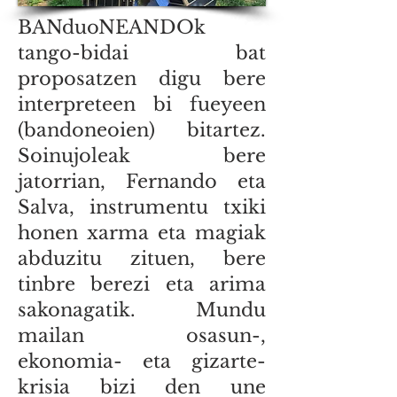
BANduoNEANDOk
tango-bidai bat
proposatzen digu bere
interpreteen bi fueyeen
(bandoneoien) bitartez.
Soinujoleak bere
jatorrian, Fernando eta
Salva, instrumentu txiki
honen xarma eta magiak
abduzitu zituen, bere
tinbre berezi eta arima
sakonagatik. Mundu
mailan osasun-,
ekonomia- eta gizarte-
krisia bizi den une