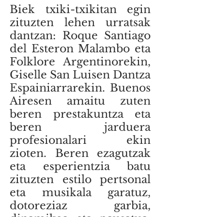
Biek txiki-txikitan egin
zituzten lehen urratsak
dantzan: Roque Santiago
del Esteron Malambo eta
Folklore Argentinorekin,
Giselle San Luisen Dantza
Espainiarrarekin. Buenos
Airesen amaitu zuten
beren prestakuntza eta
beren jarduera
profesionalari ekin
zioten. Beren ezagutzak
eta esperientzia batu
zituzten estilo pertsonal
eta musikala garatuz,
dotoreziaz garbia,