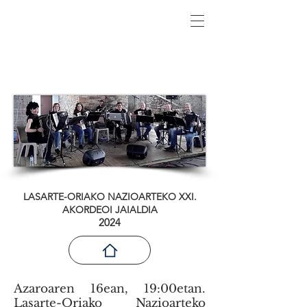
LASARTE-ORIAKO NAZIOARTEKO XXI.
AKORDEOI JAIALDIA
2024
Azaroaren 16ean, 19:00etan.
Lasarte-Oriako Nazioarteko