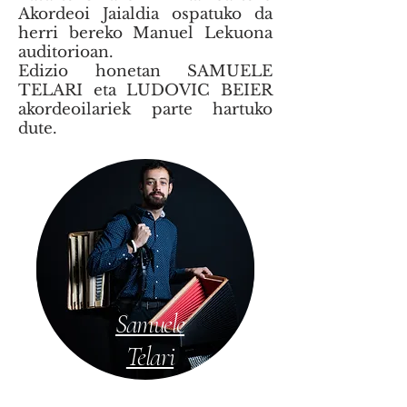
Akordeoi Jaialdia ospatuko da
herri bereko Manuel Lekuona
auditorioan.
Edizio honetan SAMUELE
TELARI eta LUDOVIC BEIER
akordeoilariek parte hartuko
dute.
Samuele
Telari