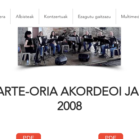
era
Albisteak
Kontzertuak
Ezagutu gaitzazu
Multimed
SARTE-ORIA AKORDEOI JA
2008