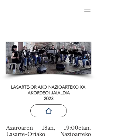
LASARTE-ORIAKO NAZIOARTEKO XX.
AKORDEOI JAIALDIA
2023
Azaroaren 18an, 19:00etan.
Lasarte-Oriako Nazioarteko