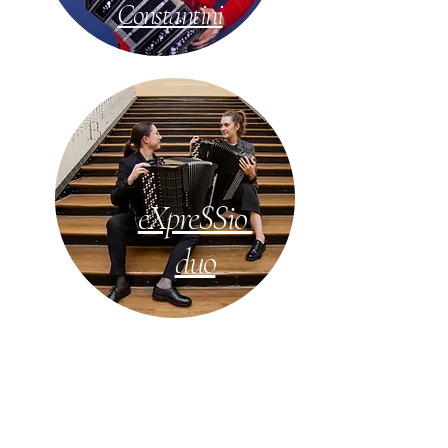
Con
stantini
eXpreSSio
duo