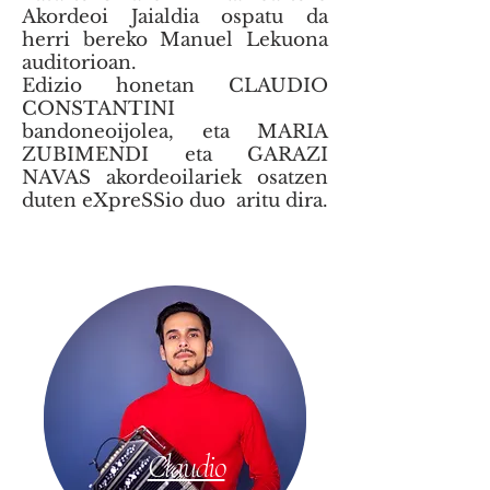
Akordeoi Jaialdia ospatu da
herri bereko Manuel Lekuona
auditorioan.
Edizio honetan CLAUDIO
CONSTANTINI
bandoneoijolea, eta MARIA
ZUBIMENDI eta GARAZI
NAVAS akordeoilariek osatzen
duten eXpreSSio duo aritu dira.
Claudio