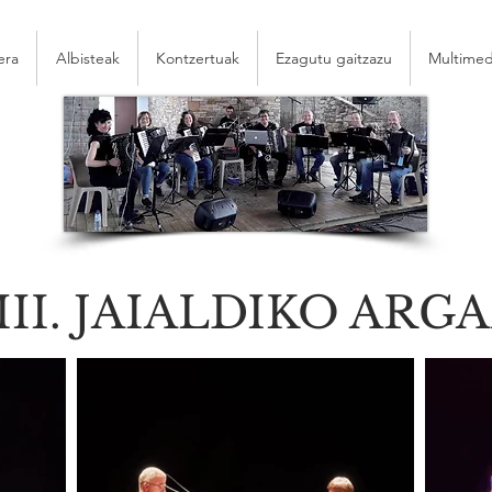
era
Albisteak
Kontzertuak
Ezagutu gaitzazu
Multimed
III. JAIALDIKO ARG