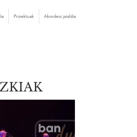
ia
Proiektuak
Akordeoi jaialdia
AZKIAK