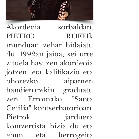
Akordeoia sorbaldan,
PIETRO ROFFIk
munduan zehar bidaiatu
du. 1992an jaioa, sei urte
zituela hasi zen akordeoia
jotzen, eta kalifikazio eta
ohorezko aipamen
handienarekin graduatu
zen Erromako "Santa
Cecilia" kontserbatorioan.
Pietrok jarduera
kontzertista bizia du eta
ehun eta berrogeita