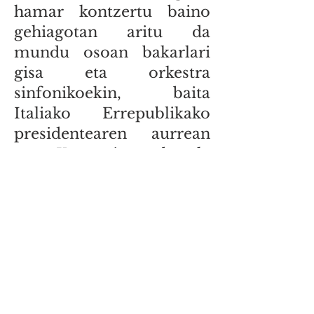
hamar kontzertu baino
gehiagotan aritu da
mundu osoan bakarlari
gisa eta orkestra
sinfonikoekin, baita
Italiako Errepublikako
presidentearen aurrean
ere. Konpositore bezala
ere debutatu du. Duela
gutxi, Dario Marianellik
idatzitako "Pinocchio"
filmaren soinu banda
grabatu zuen. Urtero
gonbidatzen dute Italia
ordezkatzera munduko